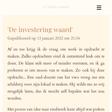
Ga
direct
naar
de
'De investering waard'
hoofdinhoud
Gepubliceerd op 13 januari 2022 om 21:34
Af en toe krijg ik de vraag om werk in opdracht te
maken. Zulke opdrachten vind ik ontzettend leuk om te
doen. De klant stelt meer of minder vereisten, en ik ga
proberen er iets moois van te maken. Zo ook bij deze
opdracht... Een oud-docent van het vwo vroeg me een
schilderij voor zijn lokaal te maken. Hij wilde me zo vrij
mogelijk laten, dus ik mocht zelf bepalen wat het zou
worden.
Het proces van idee naar eindwerk kent altijd wat pieken